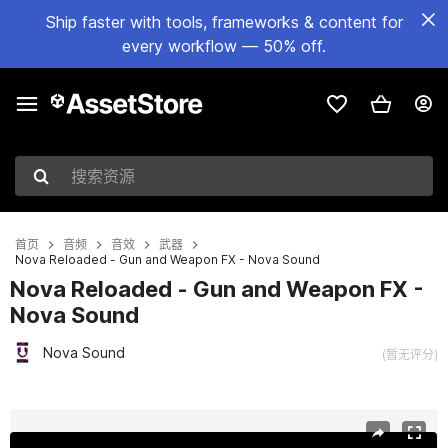
Ship faster with tools, frameworks & content for
every workflow — 50% off.
搜索资源
首页
音频
音效
武器
Nova Reloaded - Gun and Weapon FX - Nova Sound
Nova Reloaded - Gun and Weapon FX -
Nova Sound
Nova Sound
(暂无评分)
当前幻灯片：1 / 5