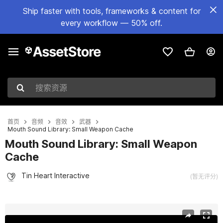
Ship faster with tools, frameworks & content for
every workflow — 50% off.
搜索资源
首页
音频
音效
武器
Mouth Sound Library: Small Weapon Cache
Mouth Sound Library: Small Weapon
Cache
Tin Heart Interactive
(暂无评分)
当前幻灯片：1 / 3