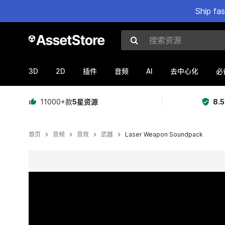
Ship fa
搜索资源
3D
2D
AI
插件
音频
去中心化
必
11000+款
5星资源
8.
首页
音频
音效
武器
Laser Weapon Soundpack
当前幻灯片：1 / 2