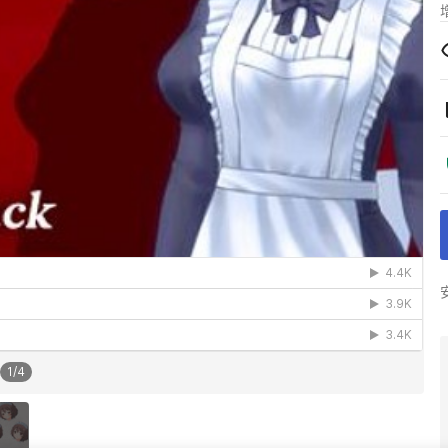
1
/
4