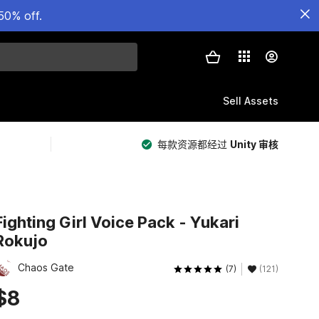
50% off.
Sell Assets
每款资源都经过
Unity 审核
Fighting Girl Voice Pack - Yukari
Rokujo
Chaos Gate
(7)
(121)
$8