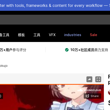
ster with tools, frameworks & content for every workflow — 
VFX
industries
Sale
备工具
模板
工具
5万+用户
参与评分
10万+社区成员
鼎力支持
Rokujo