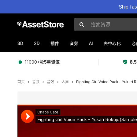
Ship fa
搜索资源
3D
2D
AI
插件
音频
去中心化
必
11000+款
5星资源
8.
首页
音频
音效
人声
Fighting Girl Voice Pack - Yukari 
当前幻灯片：1 / 4