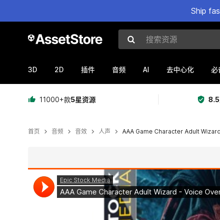
Ship fa
搜索资源
3D
2D
AI
插件
音频
去中心化
必
11000+款
5星资源
8.
首页
音频
音效
人声
AAA Game Character Adult Wizar
当前幻灯片：1 / 2