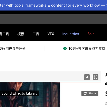
ster with tools, frameworks & content for every workflow — 
VFX
industries
Sale
备工具
模板
工具
5万+用户
参与评分
10万+社区成员
鼎力支持
d