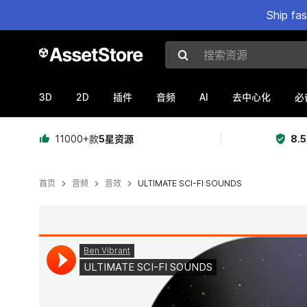
Ship fa
搜索资源
3D
2D
AI
插件
音频
去中心化
必
11000+款
5星资源
8.
首页
音频
音效
ULTIMATE SCI-FI SOUNDS
当前幻灯片：1 / 2