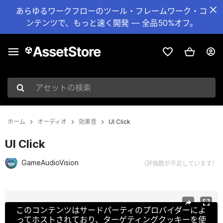
あらゆるワークフローのツール・フレームワーク・コ
ンテンツで、もっと速く開発 — 全品50%オフ。
アセットの検索
ホーム
オーディオ
効果音
UI Click
UI Click
GameAudioVision
（評価数が不足しています）
現在のスライド：1 / 3
このコンテンツはサードパーティのプロバイダーによ
ってホストされており、ターゲティングクッキーを使