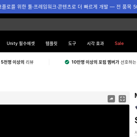
플로를 위한 툴·프레임워크·콘텐츠로 더 빠르게 개발 — 전 품목 5
Sale
Unity 필수에셋
템플릿
도구
시각 효과
 5천명 이상의
리뷰
10만명 이상의 포럼 멤버가
선호하는