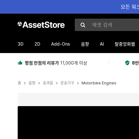
모든 워크
에셋 검색
3D
2D
Add-Ons
AI
음향
탈중앙화웹
평점 만점의 리뷰가
11,000개 이상
8만
홈
음향
효과음
운송기구
Motorbike Engines
현재 슬라이드: 1 / 3