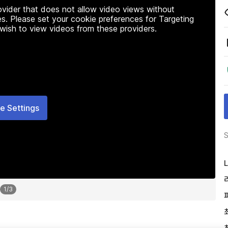
rovider that does not allow video views without
s. Please set your cookie preferences for Targeting
 wish to view videos from these providers.
e Settings
S
L
1
/
3