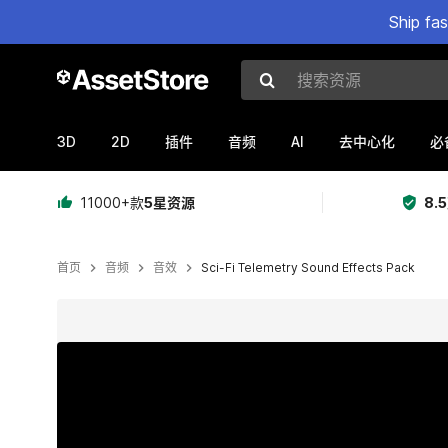
Ship fa
搜索资源
3D
2D
AI
插件
音频
去中心化
必
11000+款
5星资源
8.
首页
音频
音效
Sci-Fi Telemetry Sound Effects Pack
当前幻灯片：1 / 2