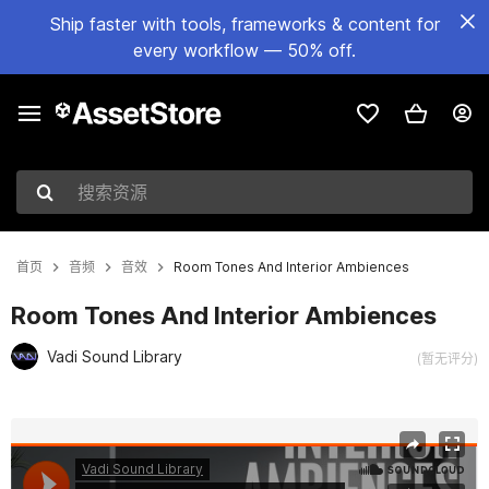
Ship faster with tools, frameworks & content for
every workflow — 50% off.
搜索资源
首页
音频
音效
Room Tones And Interior Ambiences
Room Tones And Interior Ambiences
Vadi Sound Library
(暂无评分)
当前幻灯片：1 / 2