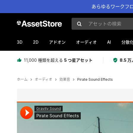
あらゆるワークフロ
アセットの検索
3D
2D
AI
アドオン
オーディオ
分散
11,000 種類を超える
5 つ星アセット
8.5
ホーム
オーディオ
効果音
Pirate Sound Effects
現在のスライド：1 / 2