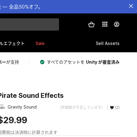
— 全品50%オフ。
Sale
Sell Assets
ルエフェクト
バー
が支持
すべてのアセットを
Unity が審査済み
Pirate Sound Effects
Gravity Sound
（評価数が不足しています）
(2)
$29.99
消費税は決済時に計算されます