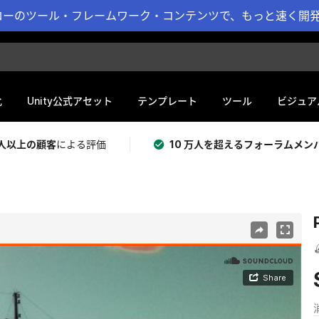
ーのツール・フレームワーク・コンテンツで、もっと速く開発 
化
Unity公式アセット
テンプレート
ツール
ビジュア
 万人以上の顧客
による評価
10 万人を超えるフォーラムメン