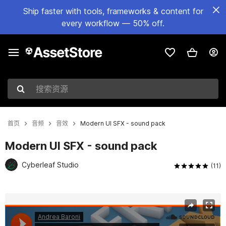
Ship faster with tools, frameworks & content for
every workflow — 50% off.
搜索资源
首页
音频
音效
Modern UI SFX - sound pack
Modern UI SFX - sound pack
Cyberleaf Studio
(11)
当前幻灯片：1 / 2