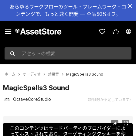
あらゆるワークフローのツール・フレームワーク・コ
ンテンツで、もっと速く開発 — 全品50%オフ。
アセットの検索
ホーム
オーディオ
効果音
MagicSpells3 Sound
MagicSpells3 Sound
OctaveCoreStudio
（評価数が不足しています）
現在のスライド：1 / 2
このコンテンツはサードパーティのプロバイダーによ
ってホストされており、ターゲティングクッキーを使