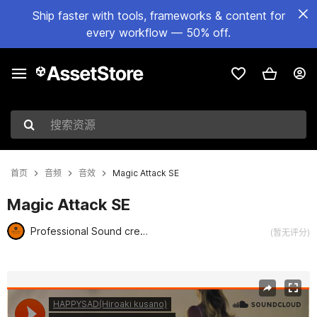
Ship faster with tools, frameworks & content for
every workflow — 50% off.
搜索资源
首页
音频
音效
Magic Attack SE
Magic Attack SE
Professional Sound create of Happy Sad
(暂无评分)
当前幻灯片：1 / 4