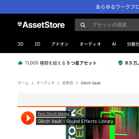
あらゆるワークフロ
アセットの検索
3D
2D
AI
アドオン
オーディオ
分散
11,000 種類を超える
5 つ星アセット
8.5
ホーム
オーディオ
効果音
Glitch Vault
現在のスライド：1 / 2