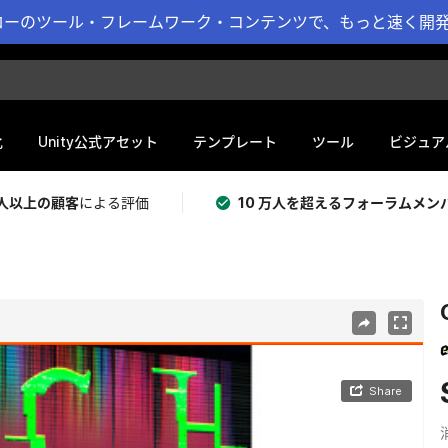
ーのツール・フレームワーク・コンテンツで、もっと速く開発 
化
Unity公式アセット
テンプレート
ツール
ビジュア
 万人以上の顧客
による評価
10 万人を超えるフォーラムメン