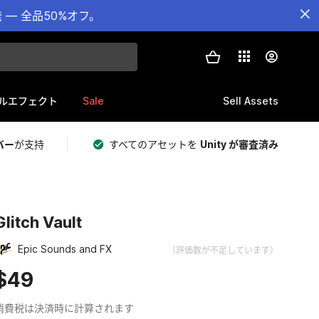
— 全品50%オフ。
Sale
Sell Assets
ルエフェクト
バー
が支持
すべてのアセットを
Unity が審査済み
Glitch Vault
Epic Sounds and FX
（評価数が不足しています）
$49
消費税は決済時に計算されます