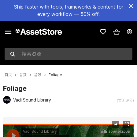
Ship faster with tools, frameworks & content for
every workflow — 50% off.
搜索资源
首页
音频
音效
Foliage
Foliage
Vadi Sound Library
(暂无评分)
当前幻灯片：1 / 2