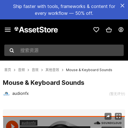
Ship faster with tools, frameworks & content for
every workflow — 50% off.
搜索资源
首页
音频
音效
其他音效
Mouse & Keyboard Sounds
Mouse & Keyboard Sounds
audionfx
(暂无评分)
当前幻灯片：1 / 2