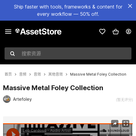
Ship faster with tools, frameworks & content for
every workflow — 50% off.
搜索资源
首页
音频
音效
其他音效
Massive Metal Foley Collection
Massive Metal Foley Collection
Artefoley
(暂无评分)
当前幻灯片：1 / 2