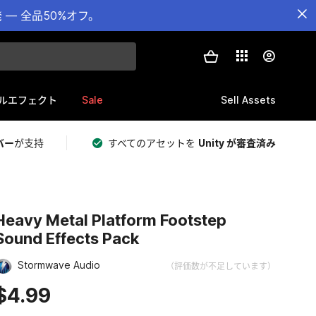
— 全品50%オフ。
Sale
Sell Assets
ルエフェクト
バー
が支持
すべてのアセットを
Unity が審査済み
Heavy Metal Platform Footstep
Sound Effects Pack
Stormwave Audio
（評価数が不足しています）
$4.99