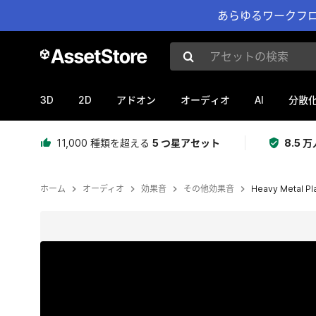
あらゆるワークフロ
アセットの検索
3D
2D
AI
アドオン
オーディオ
分散
11,000 種類を超える
5 つ星アセット
8.5
ホーム
オーディオ
効果音
その他効果音
Heavy Metal Pl
現在のスライド：1 / 2