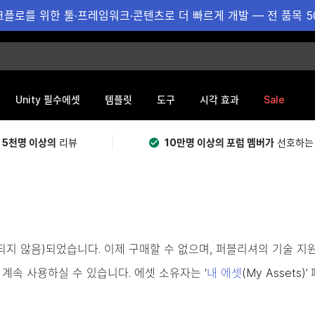
플로를 위한 툴·프레임워크·콘텐츠로 더 빠르게 개발 — 전 품목 5
Sale
Unity 필수에셋
템플릿
도구
시각 효과
 5천명 이상의
리뷰
10만명 이상의 포럼 멤버가
선호하는
용되지 않음)되었습니다. 이제 구매할 수 없으며, 퍼블리셔의 기술 지
계속 사용하실 수 있습니다. 에셋 소유자는 ‘
내 에셋
(My Asset