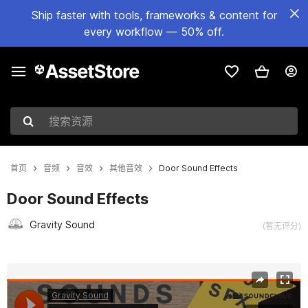
Ship faster with tools, frameworks & content for
every workflow — 50% off.
搜索资源
首页
音频
音效
其他音效
Door Sound Effects
Door Sound Effects
Gravity Sound
(暂无评分)
当前幻灯片：1 / 2