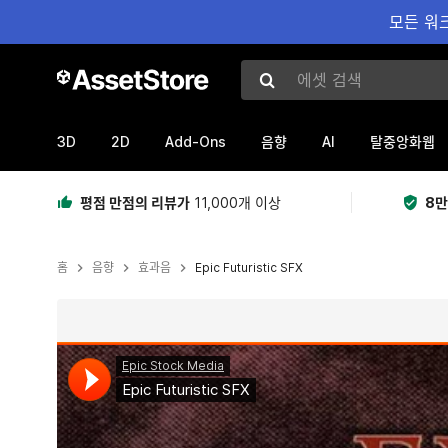
모든 워크
에셋 검색
3D
2D
Add-Ons
AI
음향
탈중앙화웹
평점 만점의 리뷰가
11,000개 이상
8만
홈
음향
효과음
Epic Futuristic SFX
현재 슬라이드: 1 / 6