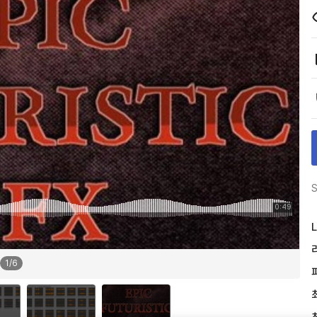
S
L
1
/
6