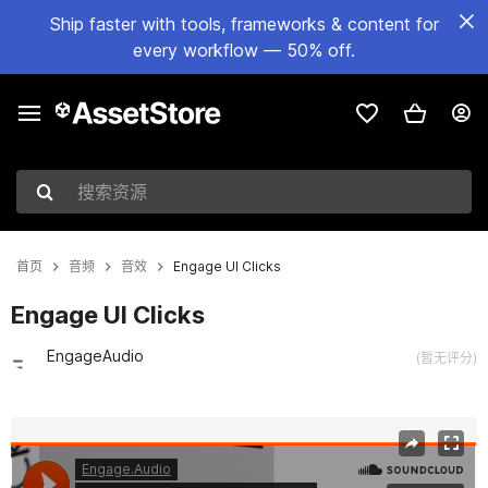
Ship faster with tools, frameworks & content for
every workflow — 50% off.
搜索资源
首页
音频
音效
Engage UI Clicks
Engage UI Clicks
EngageAudio
(暂无评分)
当前幻灯片：1 / 2