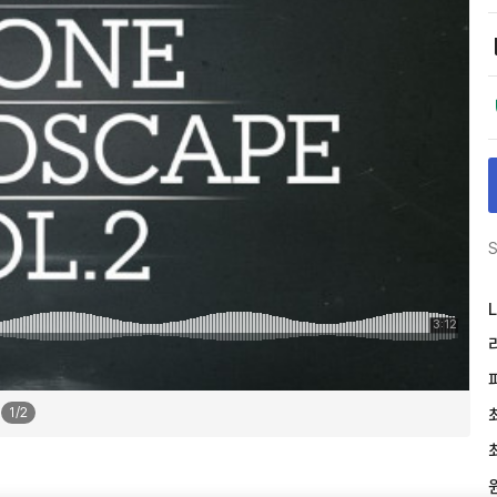
S
L
1
/
2