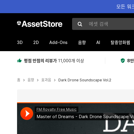
모든 워크
에셋 검색
3D
2D
Add-Ons
AI
음향
탈중앙화웹
평점 만점의 리뷰가
11,000개 이상
8만
홈
음향
효과음
Dark Drone Soundscape Vol.2
현재 슬라이드: 1 / 2