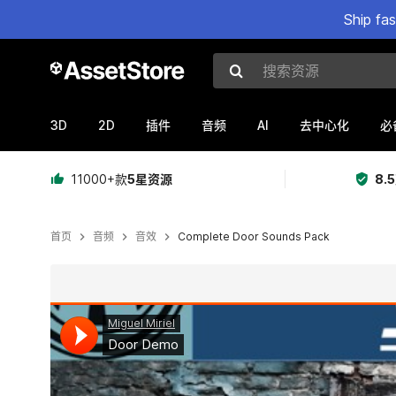
Ship fa
搜索资源
3D
2D
AI
插件
音频
去中心化
必
11000+款
5星资源
8.
首页
音频
音效
Complete Door Sounds Pack
当前幻灯片：1 / 2