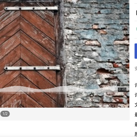
1
/
2