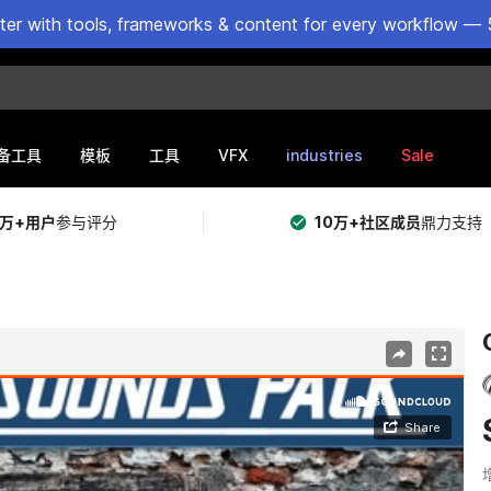
ster with tools, frameworks & content for every workflow — 
VFX
industries
Sale
备工具
模板
工具
5万+用户
参与评分
10万+社区成员
鼎力支持