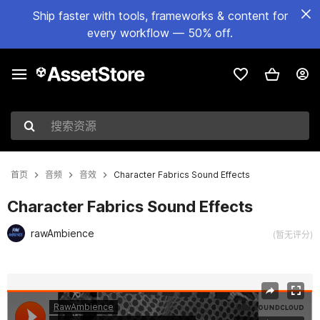
Ship faster with tools, frameworks & content for
every workflow — 50% off.
搜索资源
首页
音频
音效
Character Fabrics Sound Effects
Character Fabrics Sound Effects
rawAmbience
(暂无评分)
当前幻灯片：1 / 2