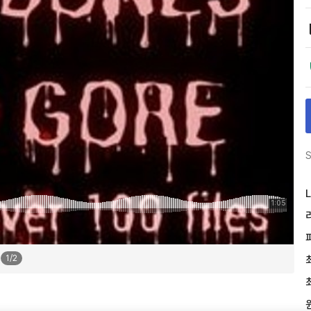
S
L
1
/
2