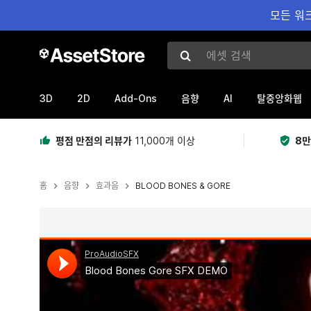
모든 워크
에셋 검색
3D
2D
Add-Ons
AI
음향
탈중앙화웹
평점 만점의 리뷰가
11,000개 이상
8만
홈
음향
효과음
BLOOD BONES & GORE
현재 슬라이드: 1 / 2