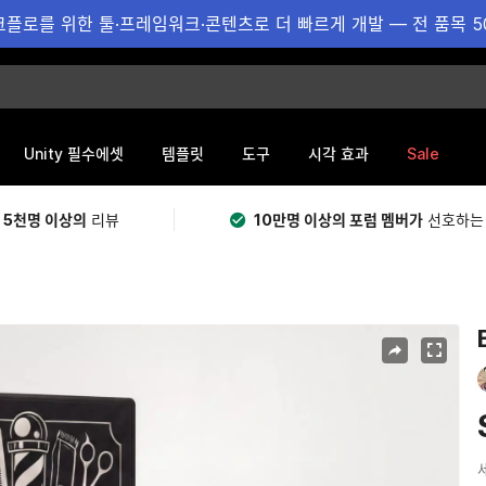
플로를 위한 툴·프레임워크·콘텐츠로 더 빠르게 개발 — 전 품목 5
Sale
Unity 필수에셋
템플릿
도구
시각 효과
 5천명 이상의
리뷰
10만명 이상의 포럼 멤버가
선호하는