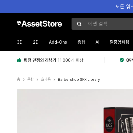
모든 워크
에셋 검색
3D
2D
Add-Ons
AI
음향
탈중앙화웹
평점 만점의 리뷰가
11,000개 이상
8만
홈
음향
효과음
Barbershop SFX Library
현재 슬라이드: 1 / 3