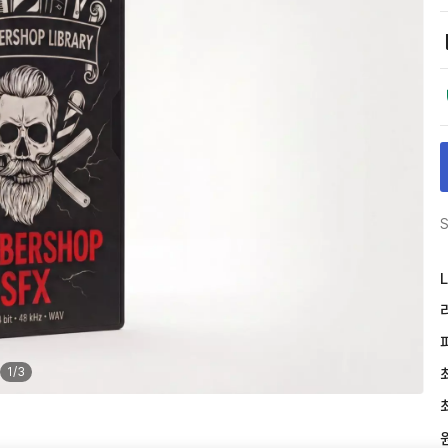
S
L
1
/
3