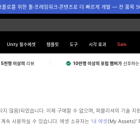
플로를 위한 툴·프레임워크·콘텐츠로 더 빠르게 개발 — 전 품목 5
Sale
Unity 필수에셋
템플릿
도구
시각 효과
 5천명 이상의
리뷰
10만명 이상의 포럼 멤버가
선호하는
용되지 않음)되었습니다. 이제 구매할 수 없으며, 퍼블리셔의 기술 지
계속 사용하실 수 있습니다. 에셋 소유자는 ‘
내 에셋
(My Asset