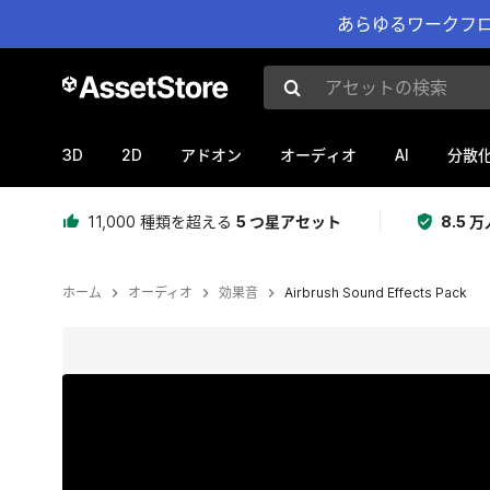
あらゆるワークフロ
アセットの検索
3D
2D
AI
アドオン
オーディオ
分散
11,000 種類を超える
5 つ星アセット
8.5
ホーム
オーディオ
効果音
Airbrush Sound Effects Pack
現在のスライド：1 / 2