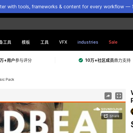
ster with tools, frameworks & content for every workflow — 
VFX
industries
Sale
备工具
模板
工具
5万+用户
参与评分
10万+社区成员
鼎力支持
sic Pack