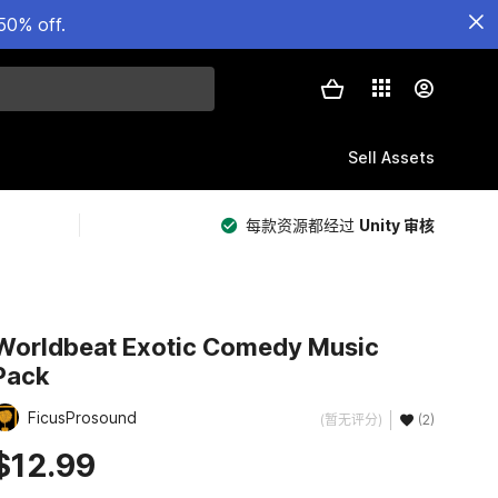
50% off.
Sell Assets
每款资源都经过
Unity 审核
Worldbeat Exotic Comedy Music
Pack
FicusProsound
(暂无评分)
(2)
$12.99