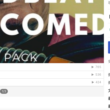
1
/
3