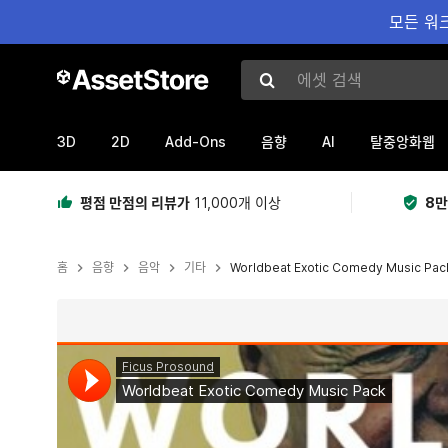
모든 워크
에셋 검색
3D
2D
Add-Ons
AI
음향
탈중앙화웹
평점 만점의 리뷰가
11,000개 이상
8만
홈
음향
음악
기타
Worldbeat Exotic Comedy Music Pac
현재 슬라이드: 1 / 3