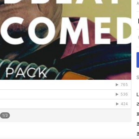
S
L
1
/
3