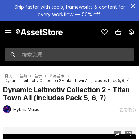
Ship faster with tools, frameworks & content for
every workflow — 50% off.
搜索资源
首页
音频
音乐
世界音乐
Dynamic Leitmotiv Collection 2 - Titan Town All (Includes Pack 5, 6, 7)
Dynamic Leitmotiv Collection 2 - Titan
Town All (Includes Pack 5, 6, 7)
Hybris Music
(暂无评分)
当前幻灯片：1 / 86