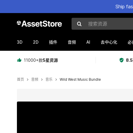
Ship fa
搜索资源
3D
2D
AI
插件
音频
去中心化
必
11000+款
5星资源
8.
首页
音频
音乐
Wild West Music Bundle
当前幻灯片：1 / 7