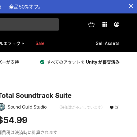
— 全品50%オフ。
Sale
Sell Assets
ルエフェクト
バー
が支持
すべてのアセットを
Unity が審査済み
Total Soundtrack Suite
Sound Guild Studio
（評価数が不足しています）
(3)
$54.99
消費税は決済時に計算されます