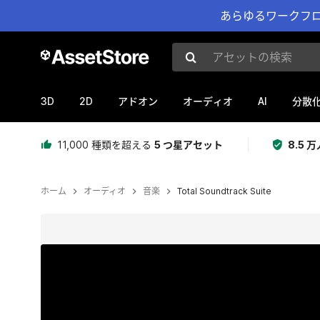
あらゆるワークフロ
アセットの検索
3D
2D
AI
アドオン
オーディオ
分散
11,000 種類を超える
5 つ星アセット
8.5
ホーム
オーディオ
音楽
Total Soundtrack Suite
現在のスライド：1 / 9