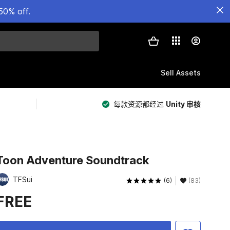
50% off.
Sell Assets
每款资源都经过
Unity 审核
Toon Adventure Soundtrack
TFSui
(6)
(83)
FREE