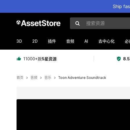
Ship fa
搜索资源
3D
2D
AI
插件
音频
去中心化
必
11000+款
5星资源
8.
首页
音频
音乐
Toon Adventure Soundtrack
当前幻灯片：1 / 2