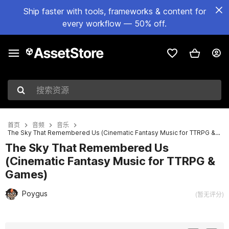
Ship faster with tools, frameworks & content for
every workflow — 50% off.
搜索资源
首页
音频
音乐
The Sky That Remembered Us (Cinematic Fantasy Music for TTRPG & Games)
The Sky That Remembered Us
(Cinematic Fantasy Music for TTRPG &
Games)
Poygus
(暂无评分)
当前幻灯片：1 / 4