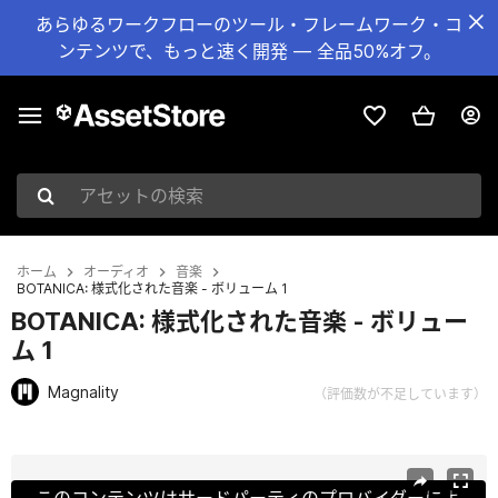
あらゆるワークフローのツール・フレームワーク・コ
ンテンツで、もっと速く開発 — 全品50%オフ。
アセットの検索
ホーム
オーディオ
音楽
BOTANICA: 様式化された音楽 - ボリューム 1
BOTANICA: 様式化された音楽 - ボリュー
ム 1
Magnality
（評価数が不足しています）
現在のスライド：1 / 2
このコンテンツはサードパーティのプロバイダーによ