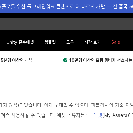
플로를 위한 툴·프레임워크·콘텐츠로 더 빠르게 개발 — 전 품목 5
Sale
Unity 필수에셋
템플릿
도구
시각 효과
 5천명 이상의
리뷰
10만명 이상의 포럼 멤버가
선호하는
용되지 않음)되었습니다. 이제 구매할 수 없으며, 퍼블리셔의 기술 지
계속 사용하실 수 있습니다. 에셋 소유자는 ‘
내 에셋
(My Asset