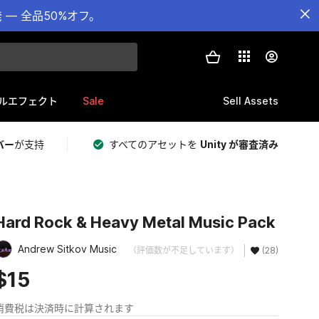
— 全品50%オフ。
Sale
Sell Assets
ルエフェクト
バー
が支持
すべてのアセットを
Unity が審査済み
Hard Rock & Heavy Metal Music Pack
Andrew Sitkov Music
（評価数が不足しています）
(28)
$15
消費税は決済時に計算されます