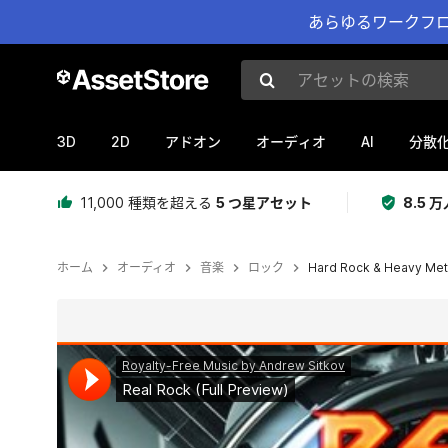
あらゆるワークフロ
アセットの検索
3D
2D
AI
アドオン
オーディオ
分散
11,000 種類を超える
5 つ星アセット
8.5
ホーム
オーディオ
音楽
ロック
Hard Rock & Heavy Met
現在のスライド：1 / 13