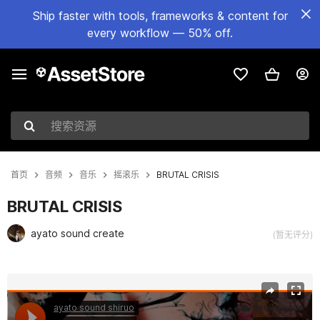
Ship faster with tools, frameworks & content for
every workflow — 50% off.
搜索资源
首页
音频
音乐
摇滚乐
BRUTAL CRISIS
BRUTAL CRISIS
ayato sound create
(暂无评分)
当前幻灯片：1 / 7