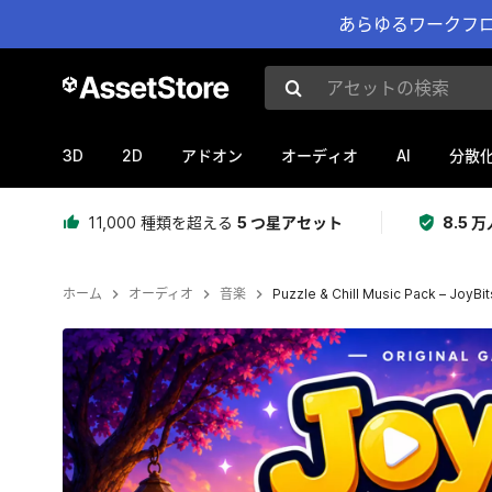
あらゆるワークフロ
アセットの検索
3D
2D
AI
アドオン
オーディオ
分散
11,000 種類を超える
5 つ星アセット
8.5
ホーム
オーディオ
音楽
Puzzle & Chill Music Pack – JoyBit
現在のスライド：1 / 3