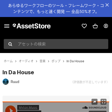
あらゆるワークフローのツール・フレームワーク・コ
ンテンツで、もっと速く開発 — 全品50%オフ。
アセットの検索
ホーム
オーディオ
音楽
ポップ
In Da House
In Da House
Ruud
（評価数が不足しています）
現在のスライド：1 / 2