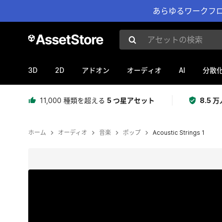
あらゆるワークフロ
アセットの検索
3D
2D
AI
アドオン
オーディオ
分散
11,000 種類を超える
5 つ星アセット
8.5
ホーム
オーディオ
音楽
ポップ
Acoustic Strings 1
現在のスライド：1 / 4