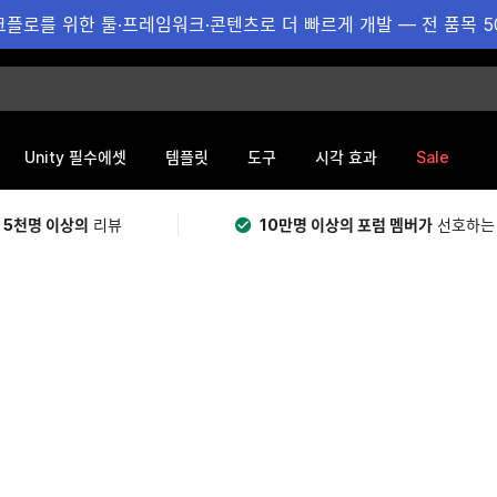
플로를 위한 툴·프레임워크·콘텐츠로 더 빠르게 개발 — 전 품목 5
Sale
Unity 필수에셋
템플릿
도구
시각 효과
 5천명 이상의
리뷰
10만명 이상의 포럼 멤버가
선호하는