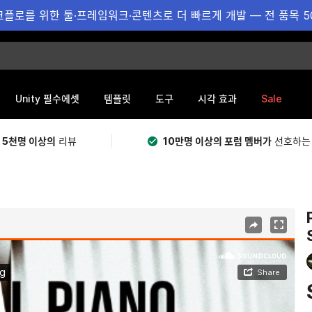
플로를 위한 툴·프레임워크·콘텐츠로 더 빠르게 개발 — 전 품목 5
Sale
Unity 필수에셋
템플릿
도구
시각 효과
 5천명 이상의
리뷰
10만명 이상의 포럼 멤버가
선호하는