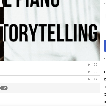
S
L
1
/
2