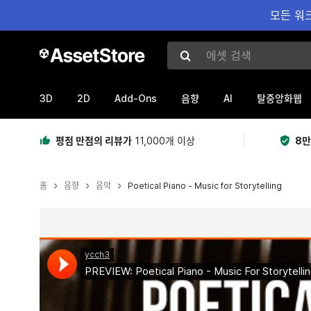
모든 워크
에셋 검색
3D
2D
Add-Ons
AI
음향
탈중앙화웹
평점 만점의 리뷰가
11,000개 이상
8만
홈
음향
음악
Poetical Piano - Music for Storytelling
현재 슬라이드: 1 / 2