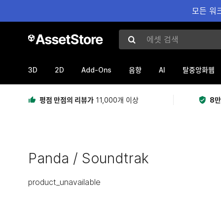
모든 워크
에셋 검색
3D
2D
Add-Ons
AI
음향
탈중앙화웹
평점 만점의 리뷰가
11,000개 이상
8만
Panda / Soundtrak
product_unavailable