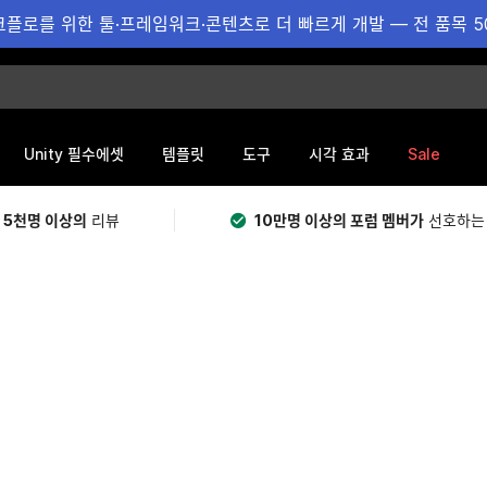
플로를 위한 툴·프레임워크·콘텐츠로 더 빠르게 개발 — 전 품목 5
Sale
Unity 필수에셋
템플릿
도구
시각 효과
 5천명 이상의
리뷰
10만명 이상의 포럼 멤버가
선호하는