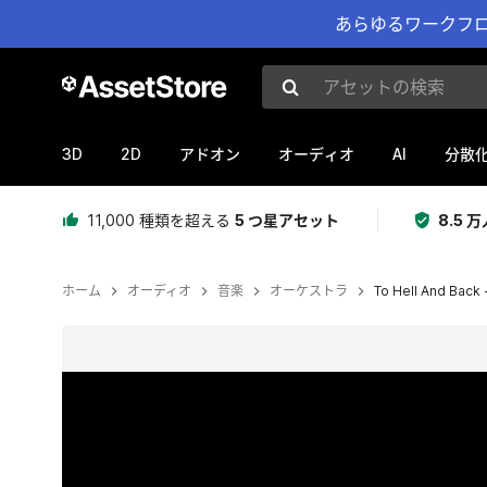
あらゆるワークフロ
アセットの検索
3D
2D
AI
アドオン
オーディオ
分散
11,000 種類を超える
5 つ星アセット
8.5
ホーム
オーディオ
音楽
オーケストラ
To Hell And Back 
現在のスライド：1 / 2