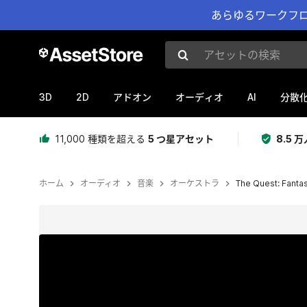
あらゆるワークフロ
アセットの検索
3D
2D
AI
アドオン
オーディオ
分散
11,000 種類を超える
5 つ星アセット
8.5
ホーム
オーディオ
音楽
オーケストラ
The Quest: Fanta
現在のスライド：1 / 5