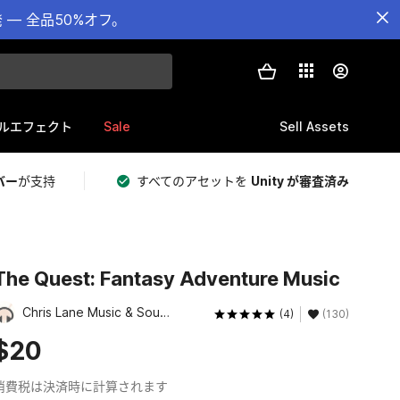
— 全品50%オフ。
Sale
Sell Assets
ルエフェクト
バー
が支持
すべてのアセットを
Unity が審査済み
The Quest: Fantasy Adventure Music
Chris Lane Music & Sound
(4)
(130)
$20
消費税は決済時に計算されます