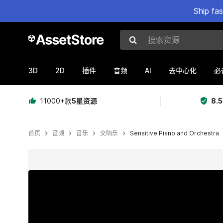
Ship fa
搜索资源
3D
2D
AI
插件
音频
去中心化
必
11000+款
5星资源
8.
首页
音频
音乐
交响乐
Sensitive Piano and Orchestra
当前幻灯片：1 / 12